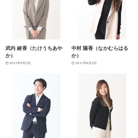
武内 綾香（たけうちあや
中村 陽香（なかむらはる
か）
か）
2017年9月2日
2017年9月2日