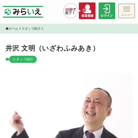
メニュー
ゲス
ホーム
スタッフ紹介
井沢 文明（いざわふみあき）
スタッフ紹介
物件