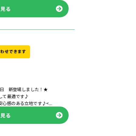
を見る
9日 新登場しました！★
して最適です♪
感のある立地です♪<...
を見る