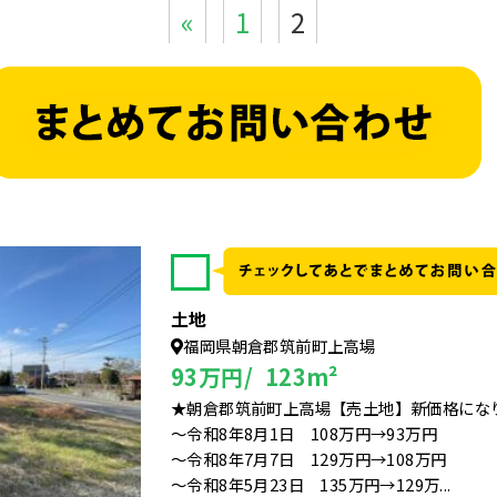
«
1
2
✓
土地
福岡県朝倉郡筑前町上高場
93万円/ 123m²
★朝倉郡筑前町上高場【売土地】新価格にな
～令和8年8月1日 108万円→93万円
～令和8年7月7日 129万円→108万円
～令和8年5月23日 135万円→129万...