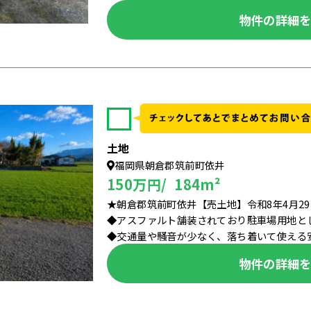
物件の詳細
✓
土地
福岡県朝倉郡筑前町依井
150万円/ 184m²
★朝倉郡筑前町依井【売土地】令和8年4月2
◆アスファルト舗装されており駐車場用地と
◆交通量や騒音が少なく、落ち着いて使える安心
物件の詳細