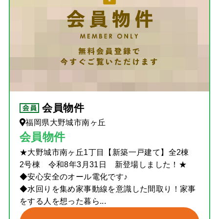
会員物件
福岡県大野城市南ヶ丘
会員物件
★大野城市南ヶ丘1丁目【新築一戸建て】全2棟
2号棟 令和8年3月31日 新登場しました！★
◆安心安全のオール電化です♪
◆水回りを集め家事動線を意識した間取り！家事
をする人を想った暮ら...