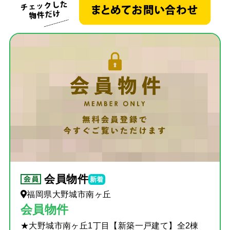
お客
住宅
当社
スタ
社長
スタ
会員物件
新着
福岡県大野城市南ヶ丘
会員物件
★大野城市南ヶ丘1丁目【新築一戸建て】全2棟