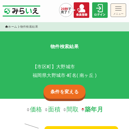
メニュー
ゲス
ホーム
物件検索結果
物件検索結果
物件
【市区町】大野城市
福岡県大野城市-町名( 南ヶ丘 )
条件を変える
価格
面積
間取
築年月