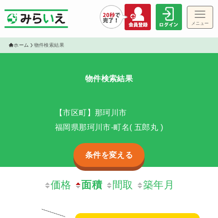
メニュー
ゲス
ホーム
物件検索結果
物件検索結果
物件
【市区町】那珂川市
福岡県那珂川市-町名( 五郎丸 )
条件を変える
価格
面積
間取
築年月