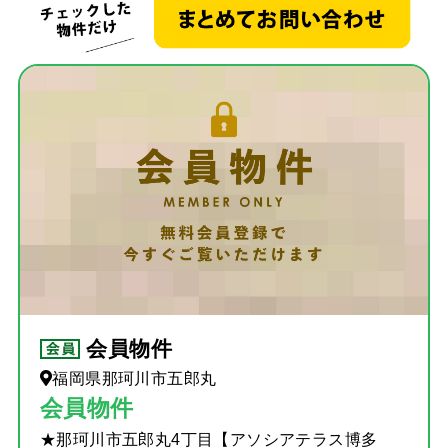
お客
住宅
当社
スタ
社長
スタ
会員物件
福岡県那珂川市五郎丸
会員物件
★那珂川市五郎丸4丁目【アソシアテラス博多