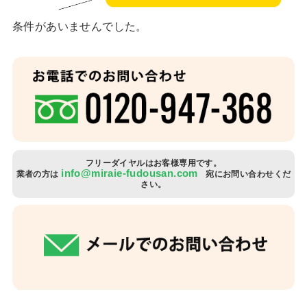
条件があいませんでした。
お客
住宅
当社
フリーダイヤルはお客様専用です。
info@miraie-fudousan.com
スタ
業者の方は
宛にお問い合わせくだ
さい。
社長
スタ