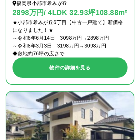
福岡県小郡市希みが丘
2898万円/ 4LDK 32.93坪108.88m²
★小郡市希みが丘6丁目【中古一戸建て】新価格
になりました！★
～令和8年6月14日 3098万円→2898万円
～令和8年3月3日 3198万円→3098万円
◆敷地約76坪の広さで...
物件の詳細を見る