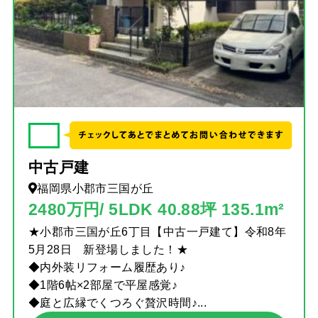
✓
中古戸建
福岡県小郡市三国が丘
2480万円/ 5LDK 40.88坪 135.1m²
★小郡市三国が丘6丁目【中古一戸建て】令和8年
5月28日 新登場しました！★
◆内外装リフォーム履歴あり♪
◆1階6帖×2部屋で平屋感覚♪
◆庭と広縁でくつろぐ贅沢時間♪...