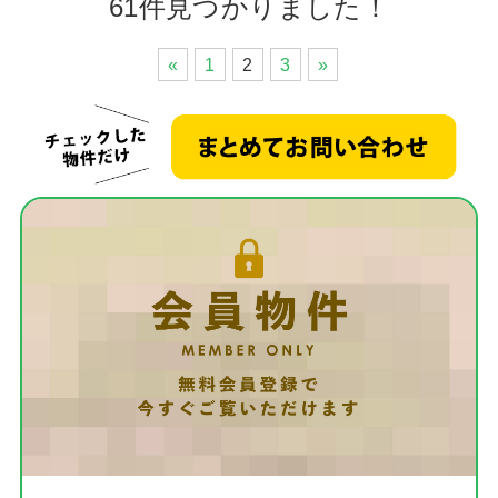
61件見つかりました！
«
1
2
3
»
お客
住宅
当社
スタ
社長
スタ