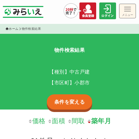
メニュー
ゲス
ホーム
物件検索結果
物件検索結果
物件
【種別】中古戸建
【市区町】小郡市
条件を変える
価格
面積
間取
築年月