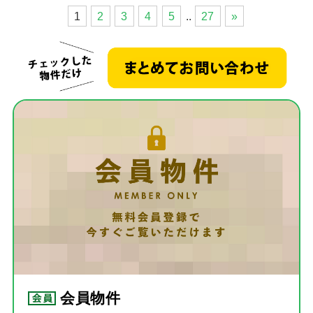
1
2
3
4
5
..
27
»
お客
住宅
当社
スタ
社長
スタ
会員物件