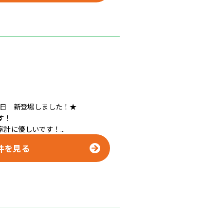
1日 新登場しました！★
す！
計に優しいです！...
件を見る