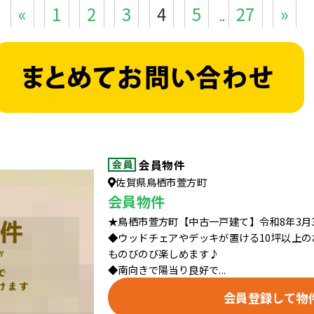
«
1
2
3
4
5
27
»
..
会員物件
佐賀県鳥栖市萱方町
会員物件
★鳥栖市萱方町【中古一戸建て】令和8年3月
◆ウッドチェアやデッキが置ける10坪以上
ものびのび楽しめます♪
◆南向きで陽当り良好で...
会員登録して物