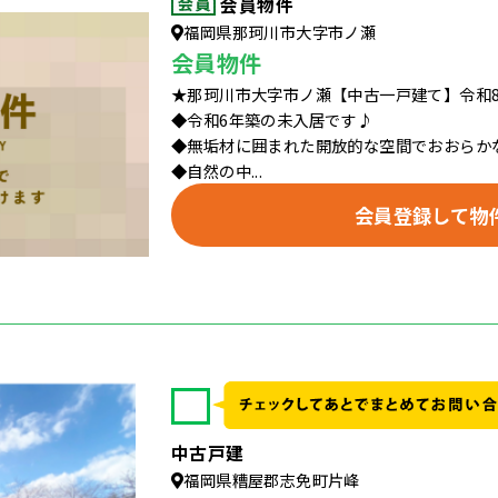
会員物件
福岡県那珂川市大字市ノ瀬
会員物件
★那珂川市大字市ノ瀬【中古一戸建て】令和8
◆令和6年築の未入居です♪
◆無垢材に囲まれた開放的な空間でおおらか
◆自然の中...
会員登録して物
✓
中古戸建
福岡県糟屋郡志免町片峰