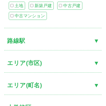
土地
新築戸建
中古戸建
中古マンション
お客
路線駅
住宅
当社
スタ
エリア(市区)
社長
スタ
エリア(町名)