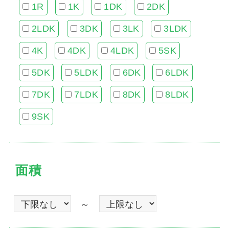
1R
1K
1DK
2DK
2LDK
3DK
3LK
3LDK
4K
4DK
4LDK
5SK
5DK
5LDK
6DK
6LDK
7DK
7LDK
8DK
8LDK
9SK
面積
～