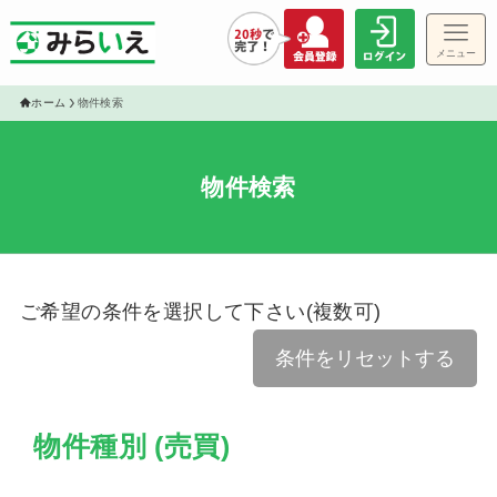
メニュー
ゲス
ホーム
物件検索
物件検索
物件
ご希望の条件を選択して下さい(複数可)
条件をリセットする
物件種別 (売買)