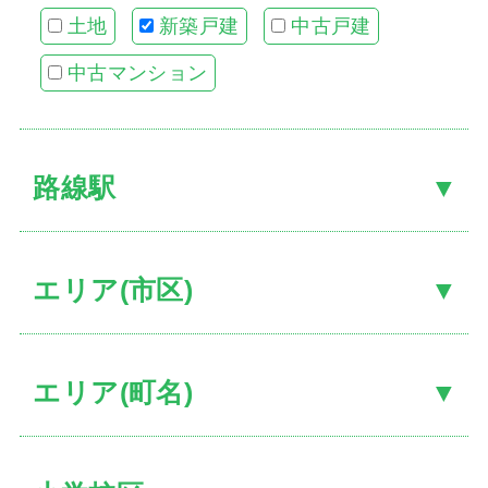
土地
新築戸建
中古戸建
中古マンション
お客
路線駅
住宅
当社
スタ
エリア(市区)
社長
スタ
エリア(町名)