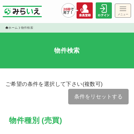
メニュー
ゲス
ホーム
物件検索
物件検索
物件
ご希望の条件を選択して下さい(複数可)
条件をリセットする
物件種別 (売買)