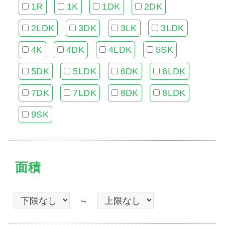
1R
1K
1DK
2DK
2LDK
3DK
3LK
3LDK
4K
4DK
4LDK
5SK
5DK
5LDK
6DK
6LDK
7DK
7LDK
8DK
8LDK
9SK
面積
～