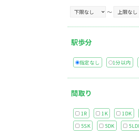
～
駅歩分
指定なし
1分以内
間取り
1R
1K
1DK
5SK
5DK
5LD