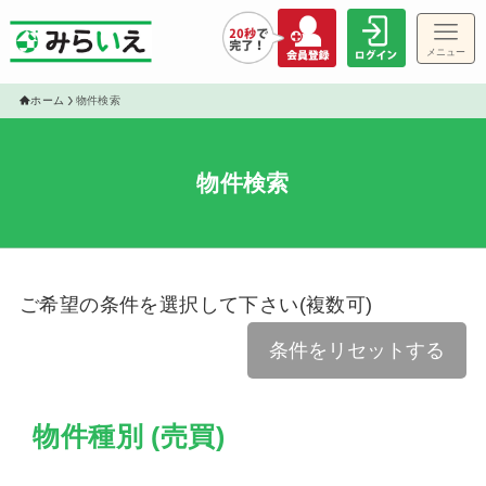
メニュー
ゲス
ホーム
物件検索
物件検索
物件
ご希望の条件を選択して下さい(複数可)
条件をリセットする
物件種別 (売買)