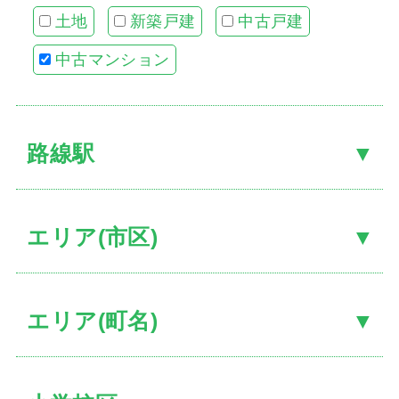
土地
新築戸建
中古戸建
中古マンション
お客
路線駅
住宅
当社
スタ
エリア(市区)
社長
スタ
エリア(町名)