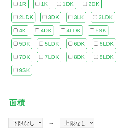
1R
1K
1DK
2DK
2LDK
3DK
3LK
3LDK
4K
4DK
4LDK
5SK
5DK
5LDK
6DK
6LDK
7DK
7LDK
8DK
8LDK
9SK
面積
～