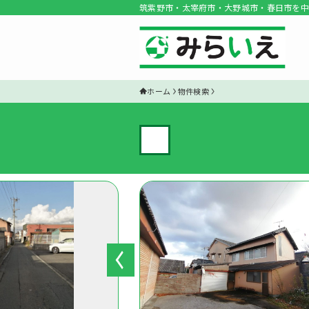
筑紫野市・太宰府市・大野城市・春日市を中
ホーム
物件検索
✓