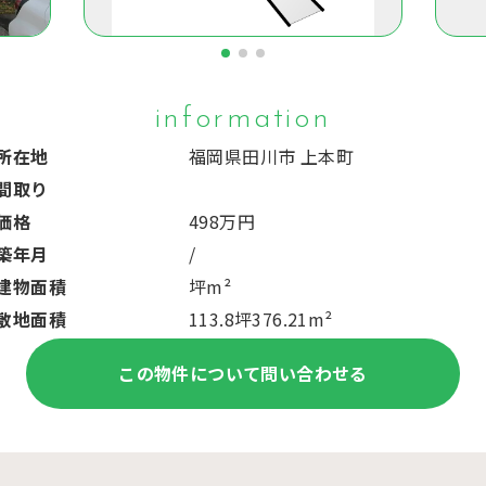
information
所在地
福岡県田川市 上本町
間取り
価格
498万円
築年月
/
建物面積
坪m²
敷地面積
113.8坪376.21m²
この物件について問い合わせる