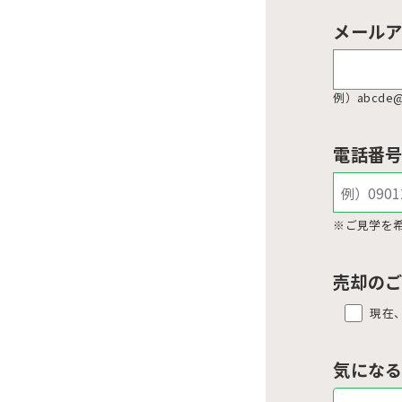
メール
例）abcde@
電話番
※ご見学を
売却の
現在
気にな