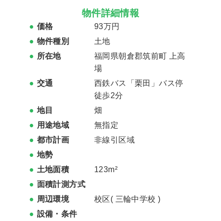
物件詳細情報
価格
93万円
物件種別
土地
所在地
福岡県朝倉郡筑前町 上高
場
交通
西鉄バス「栗田」バス停
徒歩2分
地目
畑
用途地域
無指定
都市計画
非線引区域
地勢
土地面積
123m²
面積計測方式
周辺環境
校区(
三輪中学校
)
設備・条件