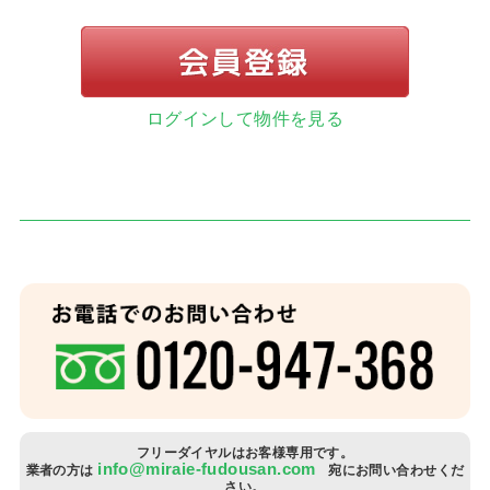
ログインして物件を見る
お客
住宅
当社
スタ
社長
スタ
フリーダイヤルはお客様専用です。
info@miraie-fudousan.com
業者の方は
宛にお問い合わせくだ
さい。