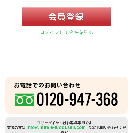
ログインして物件を見る
お客
住宅
当社
スタ
社長
スタ
フリーダイヤルはお客様専用です。
info@miraie-fudousan.com
業者の方は
宛にお問い合わせくだ
さい。