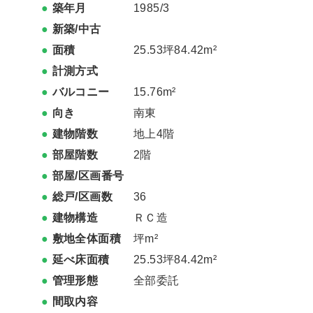
築年月
1985/3
新築/中古
面積
25.53坪84.42m²
計測方式
バルコニー
15.76m²
向き
南東
建物階数
地上4階
部屋階数
2階
部屋/区画番号
総戸/区画数
36
建物構造
ＲＣ造
敷地全体面積
坪m²
延べ床面積
25.53坪84.42m²
管理形態
全部委託
間取内容