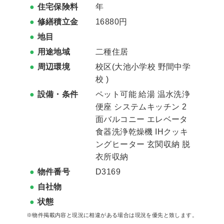
住宅保険料
年
修繕積立金
16880円
地目
用途地域
二種住居
周辺環境
校区(
大池小学校
野間中学
校
)
設備・条件
ペット可能 給湯 温水洗浄
便座 システムキッチン 2
面バルコニー エレベータ
食器洗浄乾燥機 IHクッキ
ングヒーター 玄関収納 脱
衣所収納
物件番号
D3169
自社物
状態
※物件掲載内容と現況に相違がある場合は現況を優先と致します。