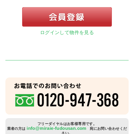
ログインして物件を見る
お客
住宅
当社
スタ
社長
スタ
フリーダイヤルはお客様専用です。
info@miraie-fudousan.com
業者の方は
宛にお問い合わせくだ
さい。